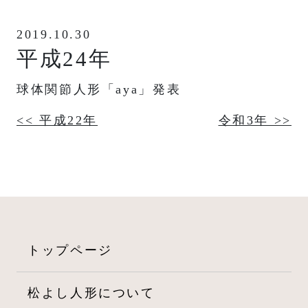
2019.10.30
平成24年
球体関節人形「aya」発表
投
<< 平成22年
令和3年 >>
稿
ナ
ビ
ゲ
トップページ
ー
松よし人形について
シ