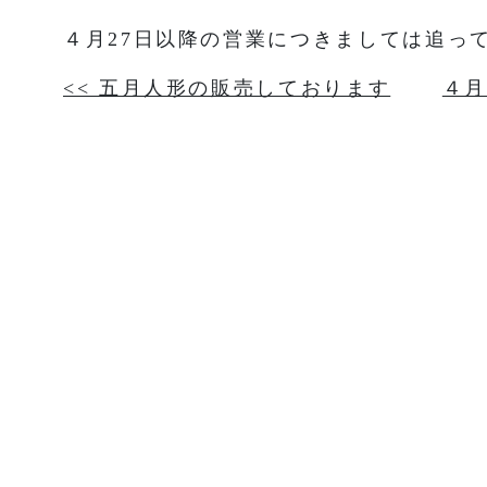
４月27日以降の営業につきましては追っ
投
<< 五月人形の販売しております
４月
稿
ナ
ビ
ゲ
ー
シ
ョ
ン