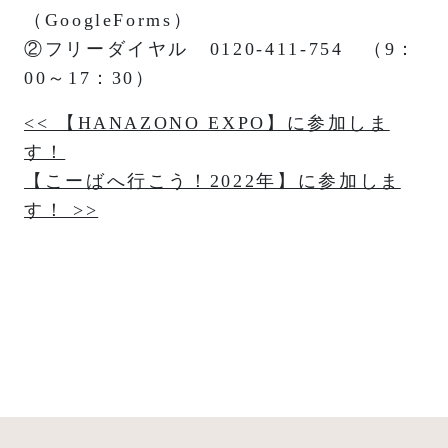
（GoogleForms）
②フリーダイヤル 0120-411-754 （9：
00～17：30）
投
<< 【HANAZONO EXPO】に参加しま
す！
稿
【こーばへ行こう！2022年】に参加しま
ナ
す！ >>
ビ
ゲ
ー
シ
ョ