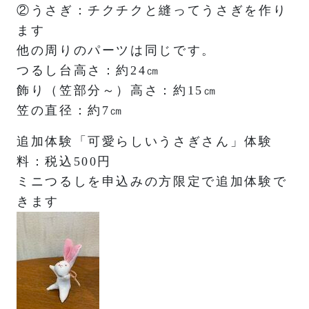
②うさぎ：チクチクと縫ってうさぎを作り
ます
他の周りのパーツは同じです。
つるし台高さ：約24㎝
飾り（笠部分～）高さ：約15㎝
笠の直径：約7㎝
追加体験「可愛らしいうさぎさん」体験
料：税込500円
ミニつるしを申込みの方限定で追加体験で
きます