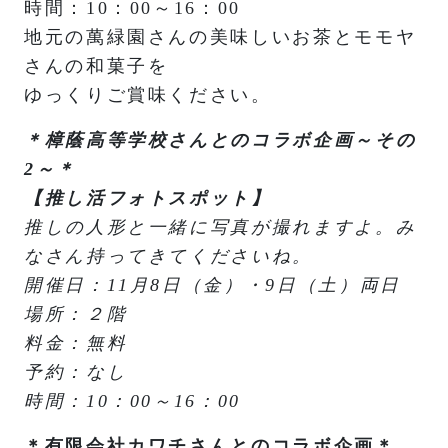
時間：10：00～16：00
地元の萬緑園さんの美味しいお茶とモモヤ
さんの和菓子を
ゆっくりご賞味ください。
＊樟蔭高等学校さんとのコラボ企画～その
2～
＊
【推し活フォトスポット】
推しの人形と一緒に写真が撮れますよ。み
なさん持ってきてくださいね。
開催日：11月8日（金）・9日（土）両日
場所：２階
料金：無料
予約：なし
時間：10：00～16：00
＊有限会社カワチさんとのコラボ企画
＊