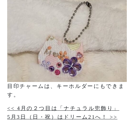
目印チャームは、キーホルダーにもできま
す。
投
<< 4月の２つ目は「ナチュラル兜飾り」
5月3日（日・祝）はドリーム21へ！ >>
稿