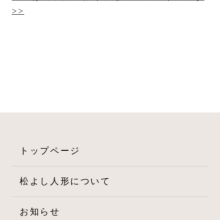
ナ
>>
ビ
ゲ
ー
シ
ョ
ン
トップページ
松よし人形について
お知らせ